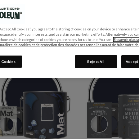
Vouliez-vous dire :
odeu
Affiner la Recherche
“Accept All Cookies”, you agree to the storing of cookies on your device to enhance site 
 usage, identify your interests, and assist in our marketing efforts. Alternatively you 
choose which categories of cookies you’re happy for us to use. You can
En savoir plus s
 matière de cookies et de protection des données personnelles avant de faire votre cho
 Cookies
Reject All
Accept 