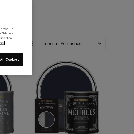
navigation,
can "Manage
ur notre
Trier par
ix.
All Cookies