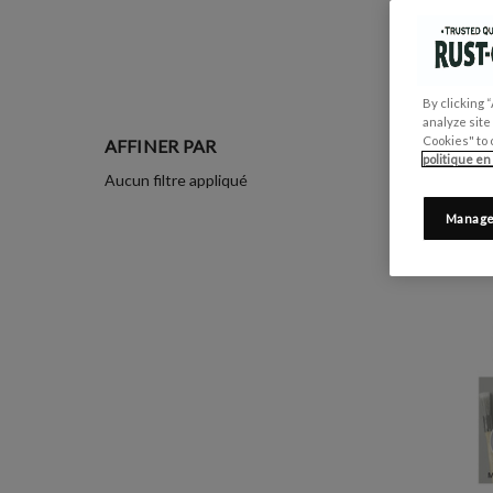
By clicking 
analyze site
Cookies" to 
AFFINER PAR
politique en
Aucun filtre appliqué
Manage