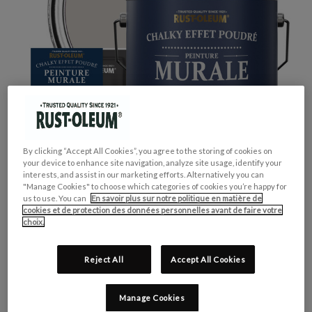
By clicking “Accept All Cookies”, you agree to the storing of cookies on
your device to enhance site navigation, analyze site usage, identify your
interests, and assist in our marketing efforts. Alternatively you can
"Manage Cookies" to choose which categories of cookies you’re happy for
us to use. You can
En savoir plus sur notre politique en matière de
cookies et de protection des données personnelles avant de faire votre
choix.
GROUPE DE COULEUR:
Gris
Reject All
Accept All Cookies
COLLECTION DE COULEUR:
Pastel
FINITION:
Mate
Manage Cookies