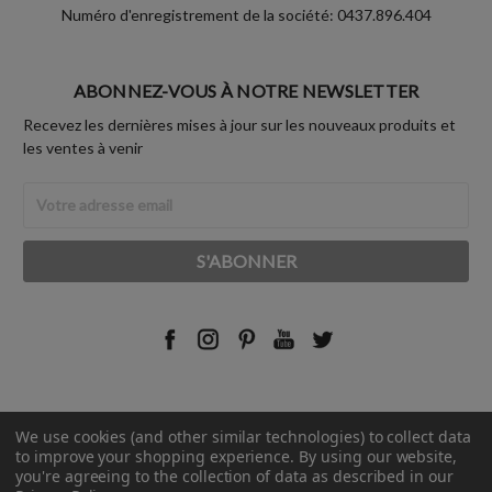
Numéro d'enregistrement de la société: 0437.896.404
ABONNEZ-VOUS À NOTRE NEWSLETTER
Recevez les dernières mises à jour sur les nouveaux produits et
les ventes à venir
Adresse
Email
We use cookies (and other similar technologies) to collect data
© 2026 Rust-Oleum France.
to improve your shopping experience.
By using our website,
you're agreeing to the collection of data as described in our