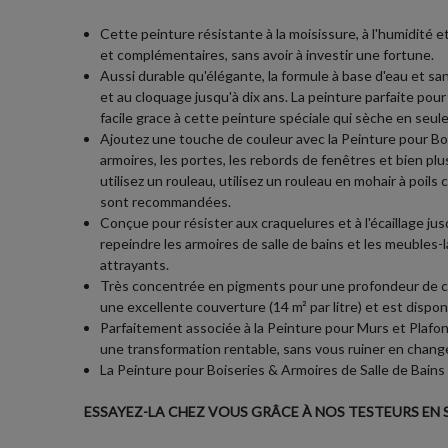
Cette peinture résistante à la moisissure, à l'humidité 
et complémentaires, sans avoir à investir une fortune.
Aussi durable qu'élégante, la formule à base d'eau et s
et au cloquage jusqu'à dix ans. La peinture parfaite pour 
facile grace à cette peinture spéciale qui sèche en seu
Ajoutez une touche de couleur avec la Peinture pour Bois
armoires, les portes, les rebords de fenêtres et bien plu
utilisez un rouleau, utilisez un rouleau en mohair à poil
sont recommandées.
Conçue pour résister aux craquelures et à l'écaillage ju
repeindre les armoires de salle de bains et les meubles
attrayants.
Très concentrée en pigments pour une profondeur de cou
une excellente couverture (14 m² par litre) et est dispo
Parfaitement associée à la Peinture pour Murs et Plafon
une transformation rentable, sans vous ruiner en change
La Peinture pour Boiseries & Armoires de Salle de Bains
ESSAYEZ-LA CHEZ VOUS GRÂCE À NOS TESTEURS EN S