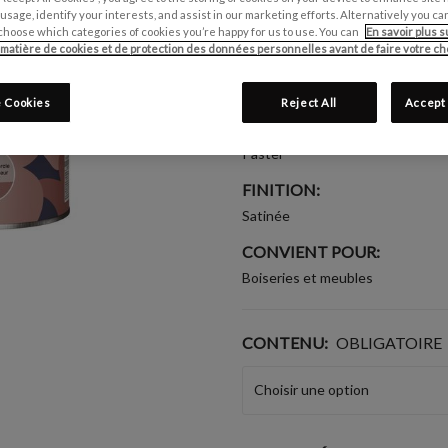
Écrire un avis
 usage, identify your interests, and assist in our marketing efforts. Alternatively you 
choose which categories of cookies you’re happy for us to use. You can
En savoir plus s
 matière de cookies et de protection des données personnelles avant de faire votre cho
GROUPE DE COULEUR:
Jaune
 Cookies
Reject All
Accept 
COLLECTION DE COULEUR
Pastel
FINITION:
Satinée
CONVIENT POUR:
Boiseries et meubles
CONTENU:
OBLIGATOIRE