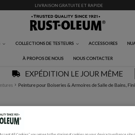
LIVRAISON GRATUITE ET RAPIDE
S
COLLECTIONS DE TESTEURS
ACCESSOIRES
NU
À PROPOS DE NOUS
NOUS CONTACTER
EXPÉDITION LE JOUR MÊME
intures
Peinture pour Boiseries & Armoires de Salle de Bains, Fin
PEINTURE POUR BO
BAINS, FINITION S
€0,99 - €29,50
“Accept All Cookies”, you agree to the storing of cookies on your device to enhance site 