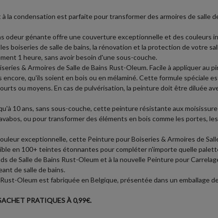
et à la condensation est parfaite pour transformer des armoires de salle
ans odeur génante offre une couverture exceptionnelle et des couleurs i
les boiseries de salle de bains, la rénovation et la protection de votre sal
lement 1 heure, sans avoir besoin d'une sous-couche.
eries & Armoires de Salle de Bains Rust-Oleum. Facile à appliquer au pin
s encore, qu'ils soient en bois ou en mélaminé. Cette formule spéciale es
s courts ou moyens. En cas de pulvérisation, la peinture doit être diluée 
squ'à 10 ans, sans sous-couche, cette peinture résistante aux moisissures
-lavabos, ou pour transformer des éléments en bois comme les portes, les
leur exceptionnelle, cette Peinture pour Boiseries & Armoires de Salle 
nible en 100+ teintes étonnantes pour compléter n'importe quelle palette
ds de Salle de Bains Rust-Oleum et à la nouvelle Peinture pour Carrelage
ant de salle de bains.
 Rust-Oleum est fabriquée en Belgique, présentée dans un emballage de 75
ACHET PRATIQUES À 0,99€.