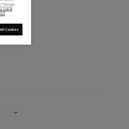
can "Manage
ur notre
ix.
All Cookies
: