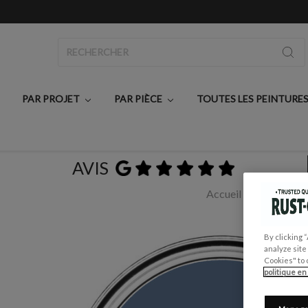
Rechercher
PAR PROJET
PAR PIÈCE
TOUTES LES PEINTURE
AVIS
Accueil
Toutes les 
By clicking 
analyze site
Cookies" to 
politique en