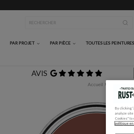
Rechercher
PAR PROJET
PAR PIÈCE
TOUTES LES PEINTURE
AVIS
Accueil
Toutes les p
By clicking 
analyze site
Cookies" to 
politique en