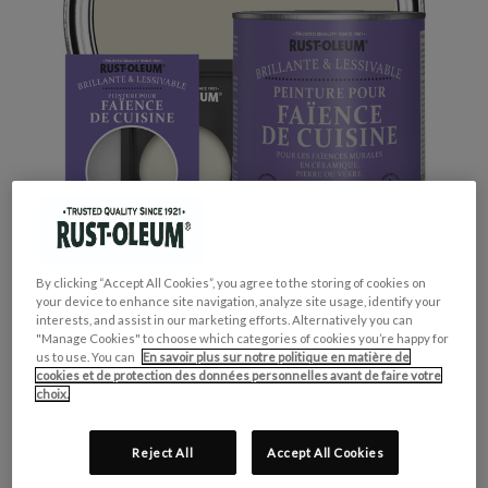
By clicking “Accept All Cookies”, you agree to the storing of cookies on
your device to enhance site navigation, analyze site usage, identify your
interests, and assist in our marketing efforts. Alternatively you can
"Manage Cookies" to choose which categories of cookies you’re happy for
us to use. You can
En savoir plus sur notre politique en matière de
cookies et de protection des données personnelles avant de faire votre
choix.
GROUPE DE COULEUR:
Beige
COLLECTION DE COULEUR:
Neutres
Reject All
Accept All Cookies
FINITION:
Brillante