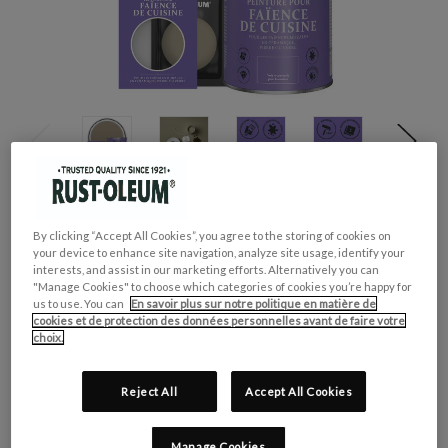
GROUPE DE COULEUR:
Brun
By clicking “Accept All Cookies”, you agree to the storing of cookies on
COLLECTION DE COULEUR:
Neutres
your device to enhance site navigation, analyze site usage, identify your
interests, and assist in our marketing efforts. Alternatively you can
FINITION:
Brillante
"Manage Cookies" to choose which categories of cookies you’re happy for
CONVIENT POUR:
Faïence de Cuisine
us to use. You can
En savoir plus sur notre politique en matière de
cookies et de protection des données personnelles avant de faire votre
choix.
CONTENU:
OBLIGATOIRE
Reject All
Accept All Cookies
Manage Cookies