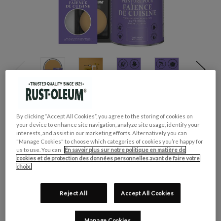
GROUPE DE COULEUR:
Jaune
By clicking “Accept All Cookies”, you agree to the storing of cookies on
COLLECTION DE COULEUR:
Audacieux & Vif
your device to enhance site navigation, analyze site usage, identify your
interests, and assist in our marketing efforts. Alternatively you can
FINITION:
Brillante
"Manage Cookies" to choose which categories of cookies you’re happy for
CONVIENT POUR:
Faïence de Cuisine
us to use. You can
En savoir plus sur notre politique en matière de
cookies et de protection des données personnelles avant de faire votre
choix.
CONTENU:
OBLIGATOIRE
Reject All
Accept All Cookies
Manage Cookies