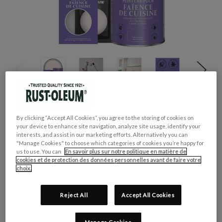
GROUPE DE COULEUR:
Rose
By clicking “Accept All Cookies”, you agree to the storing of cookies on
COLLECTION DE COULEUR:
Pastel
your device to enhance site navigation, analyze site usage, identify your
interests, and assist in our marketing efforts. Alternatively you can
FINITION:
Brillante
"Manage Cookies" to choose which categories of cookies you’re happy for
CONVIENT POUR:
Faïence de Cuisine
us to use. You can
En savoir plus sur notre politique en matière de
cookies et de protection des données personnelles avant de faire votre
choix.
CONTENU:
OBLIGATOIRE
Reject All
Accept All Cookies