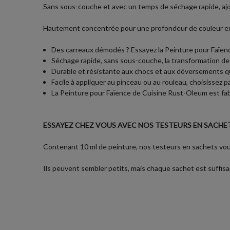
Sans sous-couche et avec un temps de séchage rapide, ajo
Hautement concentrée pour une profondeur de couleur except
Des carreaux démodés ? Essayez la Peinture pour Faïence
Séchage rapide, sans sous-couche, la transformation de 
Durable et résistante aux chocs et aux déversements quo
Facile à appliquer au pinceau ou au rouleau, choisissez
La Peinture pour Faïence de Cuisine Rust-Oleum est fabr
ESSAYEZ CHEZ VOUS AVEC NOS TESTEURS EN SACHET
Contenant 10 ml de peinture, nos testeurs en sachets vous
Ils peuvent sembler petits, mais chaque sachet est suffisan