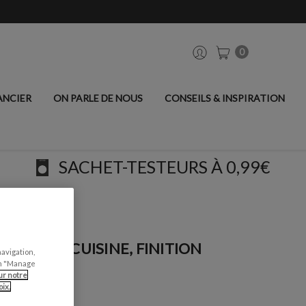
0
ANCIER
ON PARLE DE NOUS
CONSEILS & INSPIRATION
SACHET-TESTEURS À 0,99€
llante - Soho
ENCE DE CUISINE, FINITION
navigation,
can "Manage
ur notre
ix.