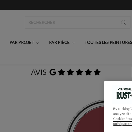
Rechercher
PAR PROJET
PAR PIÈCE
TOUTES LES PEINTURE
AVIS
Accueil
T
By clicking 
analyze site
Cookies" to 
politique en