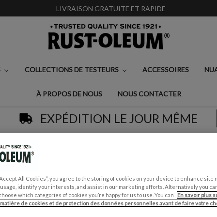
LIVRAISON GRATUITE ET RAPIDE
S
COLLECTIONS DE TESTEURS
ACCESSOIRES
NU
À PROPOS DE NOUS
NOUS CONTACTER
EXPÉDITION LE JOUR MÊME
outes les peintures
Peinture pour Faïence de Cuisine, Finition Bri
PEINTURE POUR FAÏ
“Accept All Cookies”, you agree to the storing of cookies on your device to enhance site 
BRILLANTE - SOHO
 usage, identify your interests, and assist in our marketing efforts. Alternatively you 
choose which categories of cookies you’re happy for us to use. You can
En savoir plus s
 matière de cookies et de protection des données personnelles avant de faire votre cho
€0,99 - €35,50