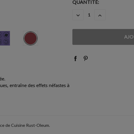
STOCK
QUANTITÉ:
ACTUEL
DIMINUER
AUGMENTER
:
LA
LA
QUANTITÉ
QUANTITÉ
:
:
ée.
es, entraîne des effets néfastes à
ence de Cuisine Rust-Oleum.