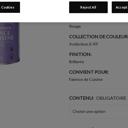
Écrire un avis
 Cookies
Reject All
Accept 
GROUPE DE COULEUR:
Rouge
COLLECTION DE COULEUR
Audacieux & Vif
FINITION:
Brillante
CONVIENT POUR:
Faïence de Cuisine
CONTENU:
OBLIGATOIRE