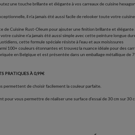
utez une touche brillante et élégante à vos carreaux de cuisine hexago
ionnelle, il n'a jamais été aussi facile de relooker toute votre cuisine
 de Cuisine Rust-Oleum pour ajouter une finition brillante et élégante 
votre cuisine n'a jamais été aussi simple avec cette peinture longue du
tidiens, cette formule spéciale résiste à l'eau et aux moisissures
 parmi 100+ couleurs étonnantes et trouvez la nuance idéale pour des ca
iquée en Belgique et est présentée dans un emballage métallique de 750 
S PRATIQUES À 0,99€
 permettent de choisir facilement la couleur parfaite.
t pour vous permettre de réaliser une surface d'essai de 30 cm sur 30 cm 