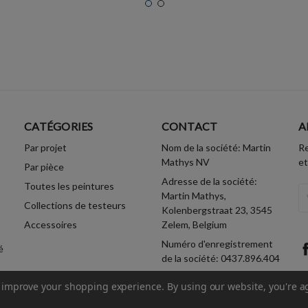
CATÉGORIES
CONTACT
A
Par projet
Nom de la société: Martin
Re
Mathys NV
et
Par pièce
Adresse de la société:
Toutes les peintures
A
Martin Mathys,
Collections de testeurs
Em
Kolenbergstraat 23, 3545
Accessoires
Zelem, Belgium
Numéro d'enregistrement
é
de la société: 0437.896.404
to improve your shopping experience.
By using our website, you're a