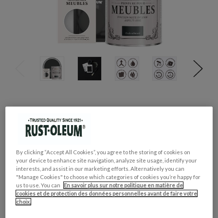
GROUPE DE COULEUR:
Noir
COLLECTION DE COULEUR:
Audacieux & Vif
FINITION:
Mate
CONVIENT POUR:
Meubles et Boiseries Intérieures
By clicking “Accept All Cookies”, you agree to the storing of cookies on
your device to enhance site navigation, analyze site usage, identify your
interests, and assist in our marketing efforts. Alternatively you can
"Manage Cookies" to choose which categories of cookies you’re happy for
CONTENU:
OBLIGATOIRE
us to use. You can
En savoir plus sur notre politique en matière de
cookies et de protection des données personnelles avant de faire votre
choix.