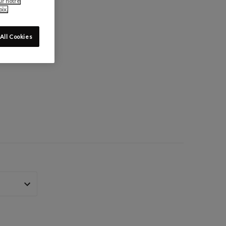
ur notre
ix.
All Cookies
: