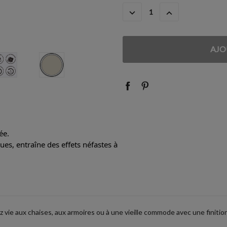
ACTUEL
DIMINUER
AUGMENTER
:
LA
LA
QUANTITÉ
QUANTITÉ
:
:
ée.
es, entraîne des effets néfastes à
z vie aux chaises, aux armoires ou à une vieille commode avec une finit