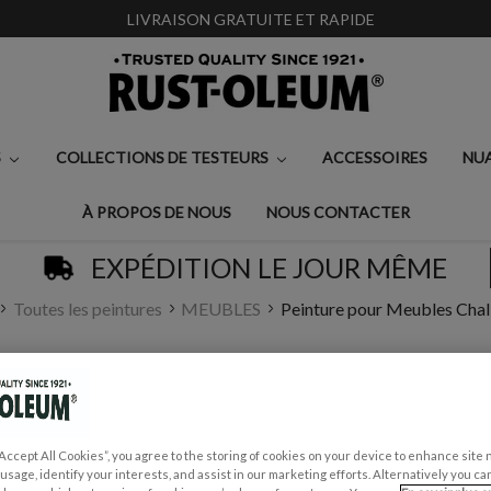
LIVRAISON GRATUITE ET RAPIDE
S
COLLECTIONS DE TESTEURS
ACCESSOIRES
NU
À PROPOS DE NOUS
NOUS CONTACTER
EXPÉDITION LE JOUR MÊME
Toutes les peintures
MEUBLES
Peinture pour Meubles Chal
PEINTURE POUR ME
€0,99 - €30,00
“Accept All Cookies”, you agree to the storing of cookies on your device to enhance site 
(1)
Écrire un avis
 usage, identify your interests, and assist in our marketing efforts. Alternatively you 