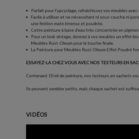
Parfait pour l'upcyclage, rafraîchissez vos meubles av
Facile à utiliser et ne nécessitant ni sous-couche ni po
une finition mate intense et poudrée.
Cette peinture à base d'eau très concentrée en pigment
Pour un look vintage, donnez à vos meubles un effet bi
Meubles Rust-Oleum pour la touche finale.
La Peinture pour Meubles Rust-Oleum Effet Poudré fonct
ESSAYEZ-LA CHEZ VOUS AVEC NOS TESTEURS EN SACH
Contenant 10 ml de peinture, nos testeurs en sachets vous 
Ils peuvent sembler petits, mais chaque sachet est suffisa
VIDÉOS