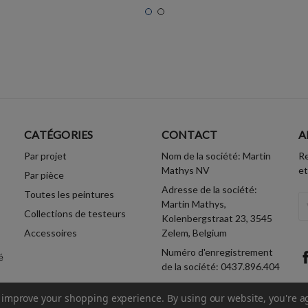
CATÉGORIES
CONTACT
A
Par projet
Nom de la société: Martin
Re
Mathys NV
et
Par pièce
Adresse de la société:
Toutes les peintures
A
Martin Mathys,
Collections de testeurs
Em
Kolenbergstraat 23, 3545
Accessoires
Zelem, Belgium
Numéro d'enregistrement
é
de la société: 0437.896.404
to improve your shopping experience.
By using our website, you're a