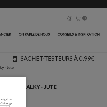
0
ANCIER
ON PARLE DE NOUS
CONSEILS & INSPIRATION
SACHET-TESTEURS À 0,99€
ky - Jute
UBLES CHALKY - JUTE
navigation,
can "Manage