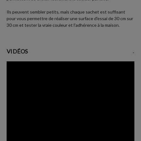
Ils peuvent sembler petits, mais chaque sachet est suffisant
pour vous permettre de réaliser une surface d'essai de 30 cm sur
30 cm et tester la vraie couleur et l'adhérence à la maison.
VIDÉOS
-