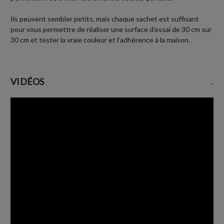
Ils peuvent sembler petits, mais chaque sachet est suffisant
pour vous permettre de réaliser une surface d'essai de 30 cm sur
30 cm et tester la vraie couleur et l'adhérence à la maison.
VIDÉOS
-