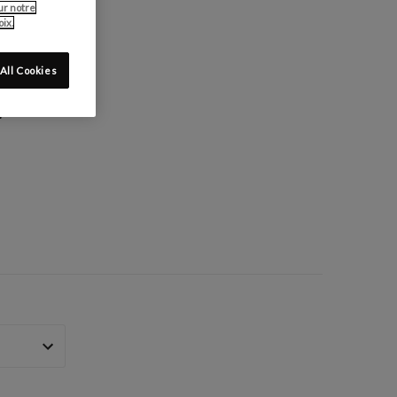
ur notre
ix.
All Cookies
: