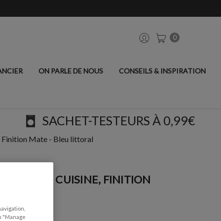
0
ANCIER
ON PARLE DE NOUS
CONSEILS & INSPIRATION
SACHET-TESTEURS À 0,99€
Finition Mate - Bleu littoral
UBLES DE CUISINE, FINITION
ORAL
navigation,
can "Manage