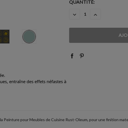
STOCK
QUANTITÉ:
ACTUEL
DIMINUER
AUGMENTER
:
LA
LA
QUANTITÉ
QUANTITÉ
:
:
ée.
es, entraîne des effets néfastes à
 la Peinture pour Meubles de Cuisine Rust-Oleum, pour une finition mate