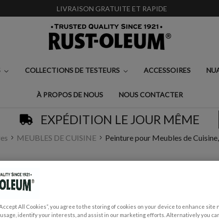
LIVRAISON GRATUITE ET RAPIDE
S
COLLECTIONS DE TESTEURS
ACCESSOIRES
NU
À PROPOS DE NOUS
NOUS CONTACTER
EXPÉDITION LE JOUR MÊME
res
MEUBLES DE CUISINE
Peinture pour Meubles de Cuisine, 
PEINTURE POUR ME
MATE - BLEU LITT
€0,99 - €35,00
“Accept All Cookies”, you agree to the storing of cookies on your device to enhance site 
 usage, identify your interests, and assist in our marketing efforts. Alternatively you 