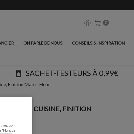
0
ANCIER
ON PARLE DE NOUS
CONSEILS & INSPIRATION
SACHET-TESTEURS À 0,99€
ne, Finition Mate - Fleur
UBLES DE CUISINE, FINITION
navigation,
can "Manage