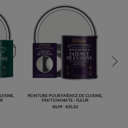
UISINE,
PEINTURE POUR FAÏENCE DE CUISINE,
PEINTU
UR
FINITION MATE - FLEUR
FI
€0,99 - €35,50