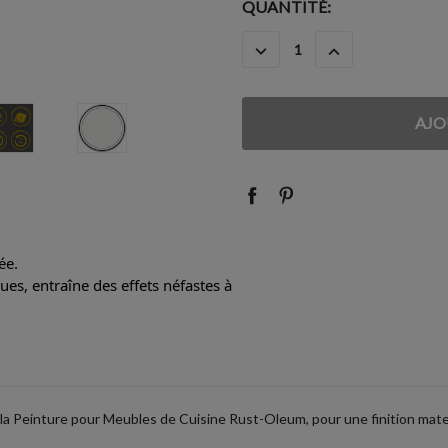
STOCK
QUANTITÉ:
ACTUEL
DIMINUER
AUGMENTER
:
LA
LA
QUANTITÉ
QUANTITÉ
:
:
ée.
es, entraîne des effets néfastes à
 la Peinture pour Meubles de Cuisine Rust-Oleum, pour une finition mate