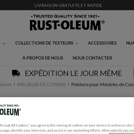
LIVRAISON GRATUITE ET RAPIDE
S
COLLECTIONS DE TESTEURS
ACCESSOIRES
NU
À PROPOS DE NOUS
NOUS CONTACTER
EXPÉDITION LE JOUR MÊME
ntures
MEUBLES DE CUISINE
Peinture pour Meubles de Cuisi
PEINTURE POUR ME
MATE - FLEUR
“Accept All Cookies”, you agree to the storing of cookies on your device to enhance site 
€0,99 - €35,00
 usage, identify your interests, and assist in our marketing efforts. Alternatively you 