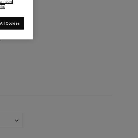
ur notre
ix.
All Cookies
: