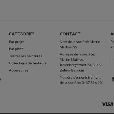
CATÉGORIES
CONTACT
A
Par projet
Nom de la société: Martin
Re
Mathys NV
et
Par pièce
Adresse de la société:
Toutes les peintures
A
Martin Mathys,
Collections de testeurs
Em
Kolenbergstraat 23, 3545
Accessoires
Zelem, Belgium
Numéro d'enregistrement
é
de la société: 0437.896.404