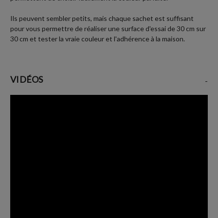
Ils peuvent sembler petits, mais chaque sachet est suffisant
pour vous permettre de réaliser une surface d'essai de 30 cm sur
30 cm et tester la vraie couleur et l'adhérence à la maison.
VIDÉOS
-