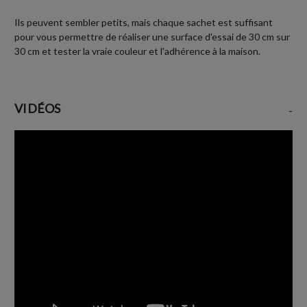
Ils peuvent sembler petits, mais chaque sachet est suffisant
pour vous permettre de réaliser une surface d'essai de 30 cm sur
30 cm et tester la vraie couleur et l'adhérence à la maison.
VIDÉOS
-