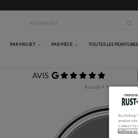
Rechercher
PAR PROJET
PAR PIÈCE
TOUTES LES PEINTURE
AVIS
Accueil
Toutes les pein
By clicking 
analyze site
Cookies" to 
politique en