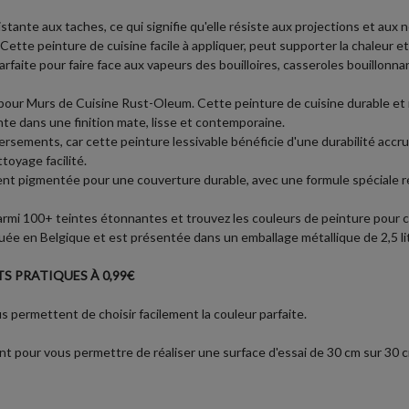
stante aux taches, ce qui signifie qu'elle résiste aux projections et aux
tte peinture de cuisine facile à appliquer, peut supporter la chaleur et e
rfaite pour faire face aux vapeurs des bouilloires, casseroles bouillonnan
 pour Murs de Cuisine Rust-Oleum. Cette peinture de cuisine durable et 
te dans une finition mate, lisse et contemporaine.
rsements, car cette peinture lessivable bénéficie d'une durabilité accru
toyage facilité.
ent pigmentée pour une couverture durable, avec une formule spéciale rés
parmi 100+ teintes étonnantes et trouvez les couleurs de peinture pour c
e en Belgique et est présentée dans un emballage métallique de 2,5 litres
S PRATIQUES À 0,99€
 permettent de choisir facilement la couleur parfaite.
t pour vous permettre de réaliser une surface d'essai de 30 cm sur 30 cm 