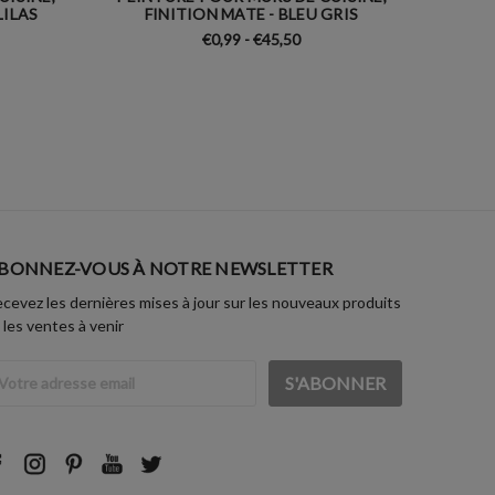
LILAS
FINITION MATE - BLEU GRIS
FIN
€0,99 - €45,50
BONNEZ-VOUS À NOTRE NEWSLETTER
cevez les dernières mises à jour sur les nouveaux produits
 les ventes à venir
dresse
ail