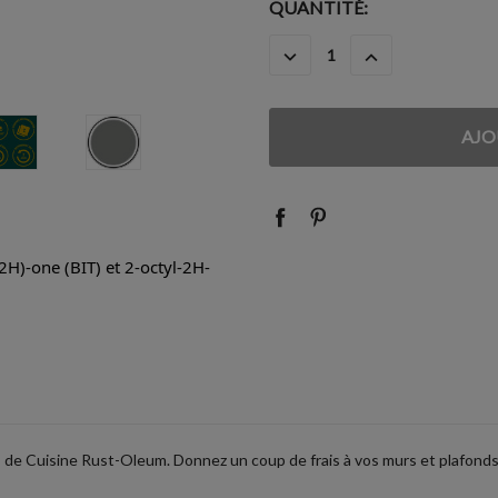
STOCK
QUANTITÉ:
ACTUEL
DIMINUER
AUGMENTER
:
LA
LA
QUANTITÉ
QUANTITÉ
:
:
2H)-one (BIT) et 2-octyl-2H-
rs de Cuisine Rust-Oleum. Donnez un coup de frais à vos murs et plafon