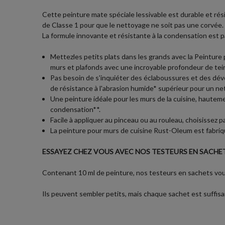
Cette peinture mate spéciale lessivable est durable et rési
de Classe 1 pour que le nettoyage ne soit pas une corvée. Ce
La formule innovante et résistante à la condensation est pa
Mettezles petits plats dans les grands avec la Peinture
murs et plafonds avec une incroyable profondeur de tein
Pas besoin de s'inquiéter des éclaboussures et des déve
de résistance à l'abrasion humide* supérieur pour un net
Une peinture idéale pour les murs de la cuisine, hautem
condensation**.
Facile à appliquer au pinceau ou au rouleau, choisissez 
La peinture pour murs de cuisine Rust-Oleum est fabriqué
ESSAYEZ CHEZ VOUS AVEC NOS TESTEURS EN SACHET
Contenant 10 ml de peinture, nos testeurs en sachets vous
Ils peuvent sembler petits, mais chaque sachet est suffisan