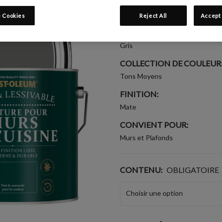
Écrire un avis
 Cookies
Reject All
Accept 
GROUPE DE COULEUR:
Gris
COLLECTION DE COULEUR
Tons Moyens
FINITION:
Mate
CONVIENT POUR:
Murs et Plafonds
CONTENU:
OBLIGATOIRE