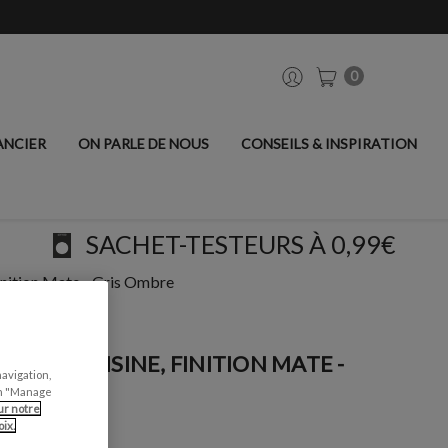
0
ANCIER
ON PARLE DE NOUS
CONSEILS & INSPIRATION
SACHET-TESTEURS À 0,99€
inition Mate - Gris Ombre
S DE CUISINE, FINITION MATE -
navigation,
can "Manage
ur notre
ix.