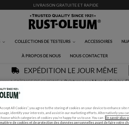
LIVRAISON GRATUITE ET RAPIDE
S
COLLECTIONS DE TESTEURS
ACCESSOIRES
NU
À PROPOS DE NOUS
NOUS CONTACTER
EXPÉDITION LE JOUR MÊME
tures
FAÏENCE DE CUISINE
Peinture pour Murs de Cuisine, F
PEINTURE POUR MUR
“Accept All Cookies”, you agree to the storing of cookies on your device to enhance site 
GRIS OMBRE
 usage, identify your interests, and assist in our marketing efforts. Alternatively you 
choose which categories of cookies you’re happy for us to use. You can
En savoir plus s
€0,99 - €45,50
 matière de cookies et de protection des données personnelles avant de faire votre cho