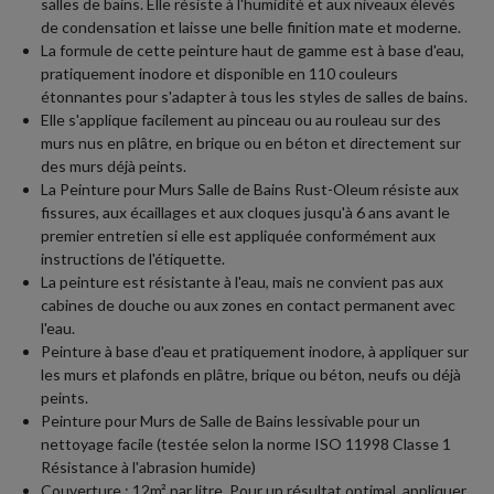
salles de bains. Elle résiste à l'humidité et aux niveaux élevés
de condensation et laisse une belle finition mate et moderne.
La formule de cette peinture haut de gamme est à base d'eau,
pratiquement inodore et disponible en 110 couleurs
étonnantes pour s'adapter à tous les styles de salles de bains.
Elle s'applique facilement au pinceau ou au rouleau sur des
murs nus en plâtre, en brique ou en béton et directement sur
des murs déjà peints.
La Peinture pour Murs Salle de Bains Rust-Oleum résiste aux
fissures, aux écaillages et aux cloques jusqu'à 6 ans avant le
premier entretien si elle est appliquée conformément aux
instructions de l'étiquette.
La peinture est résistante à l'eau, mais ne convient pas aux
cabines de douche ou aux zones en contact permanent avec
l'eau.
Peinture à base d'eau et pratiquement inodore, à appliquer sur
les murs et plafonds en plâtre, brique ou béton, neufs ou déjà
peints.
Peinture pour Murs de Salle de Bains lessivable pour un
nettoyage facile (testée selon la norme ISO 11998 Classe 1
Résistance à l'abrasion humide)
Couverture : 12m² par litre. Pour un résultat optimal, appliquer