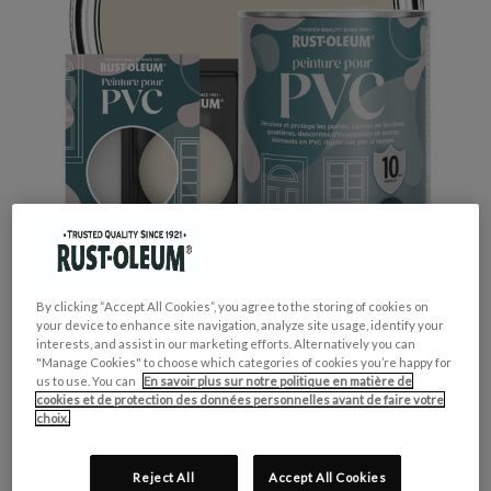
By clicking “Accept All Cookies”, you agree to the storing of cookies on
your device to enhance site navigation, analyze site usage, identify your
interests, and assist in our marketing efforts. Alternatively you can
"Manage Cookies" to choose which categories of cookies you’re happy for
us to use. You can
En savoir plus sur notre politique en matière de
cookies et de protection des données personnelles avant de faire votre
GROUPE DE COULEUR:
Beige
choix.
COLLECTION DE COULEUR:
Neutres
FINITION:
Mate
Reject All
Accept All Cookies