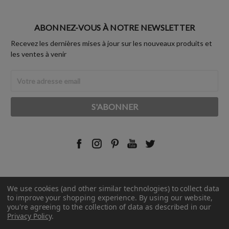
ABONNEZ-VOUS À NOTRE NEWSLETTER
Recevez les dernières mises à jour sur les nouveaux produits et
les ventes à venir
Adresse
Email
We use cookies (and other similar technologies) to collect data
© 2026 Rust-Oleum France.
to improve your shopping experience.
By using our website,
you're agreeing to the collection of data as described in our
Privacy Policy
.