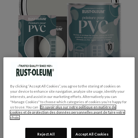
By clicking “Accept All Cookies”, you agree to the storing of cookies on
your device to enhance site navigation, analyze site usage, identify your
interests, and assist in our marketing efforts. Alternatively you can
"Manage Cookies" to choose which categories of cookies you’re happy for
us to use. You can
En savoir plus sur notre politique en matière de
cookies et de protection des données personnelles avant de faire votre
GROUPE DE COULEUR:
Gris
choix.
COLLECTION DE COULEUR:
Neutres
FINITION:
Mate
Reject All
Accept All Cookies