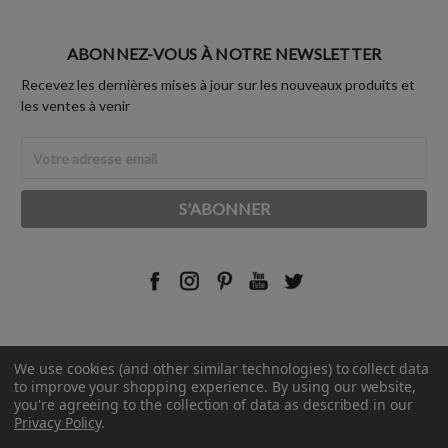
ABONNEZ-VOUS À NOTRE NEWSLETTER
Recevez les dernières mises à jour sur les nouveaux produits et
les ventes à venir
Adresse
Email
We use cookies (and other similar technologies) to collect data
© 2026 Rust-Oleum France.
to improve your shopping experience.
By using our website,
you're agreeing to the collection of data as described in our
Privacy Policy
.