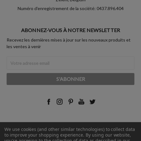
Numéro d'enregistrement de la société: 0437.896.404
ABONNEZ-VOUS À NOTRE NEWSLETTER
Recevez les dernières mises à jour sur les nouveaux produits et
les ventes à venir
Adresse
Email
We use cookies (and other similar technologies) to collect data
© 2026 Rust-Oleum France.
to improve your shopping experience.
By using our website,
you're agreeing to the collection of data as described in our