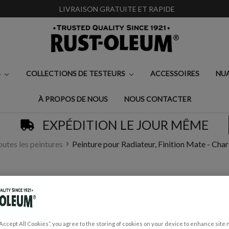
LIVRAISON GRATUITE ET RAPIDE
S
COLLECTIONS DE TESTEURS
ACCESSOIRES
NU
À PROPOS DE NOUS
NOUS CONTACTER
EXPÉDITION LE JOUR MÊME
outes les peintures
Peinture pour Radiateur, Finition Mate - Cha
PEINTURE POUR RA
CHARBON NATURE
€0,99 - €32,50
“Accept All Cookies”, you agree to the storing of cookies on your device to enhance site 