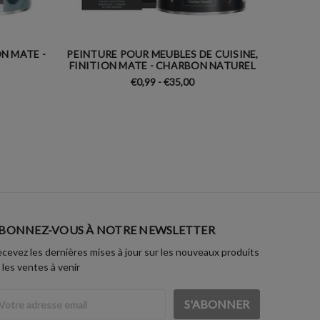
N MATE -
PEINTURE POUR MEUBLES DE CUISINE,
PEINTU
FINITION MATE - CHARBON NATUREL
FINITI
€0,99 - €35,00
BONNEZ-VOUS À NOTRE NEWSLETTER
cevez les dernières mises à jour sur les nouveaux produits
 les ventes à venir
dresse
ail