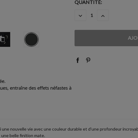
STOCK
QUANTITÉ:
ACTUEL
DIMINUER
AUGMENTER
:
LA
LA
QUANTITÉ
QUANTITÉ
:
:
ée.
es, entraîne des effets néfastes à
 une nouvelle vie avec une couleur durable et d'une profondeur incroyable
une belle finition mate.