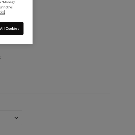
can "Manage
ur notre
ix.
All Cookies
: