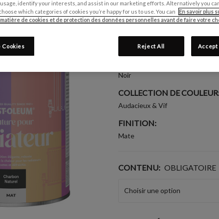
 usage, identify your interests, and assist in our marketing efforts. Alternatively you 
(1)
Écrire un avis
choose which categories of cookies you’re happy for us to use. You can
En savoir plus s
 matière de cookies et de protection des données personnelles avant de faire votre cho
CONVIENT POUR:
Radiateurs
 Cookies
Reject All
Accept 
GROUPE DE COULEUR:
Noir
COLLECTION DE COULEUR
Audacieux & Vif
FINITION:
Mate
CONTENU:
OBLIGATOIRE