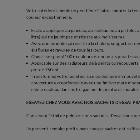
Votre intérieur semble un peu tiède ? Faites monter la t
couleur exceptionnelle.
Facile à appliquer au pinceau, au rouleau ou au pistolet
litre) qui ne jaunit pas et résiste aux moisissures.
Avec une formule qui résiste à la chaleur, supportant de
éraflures et rayures de tous les jours.
Choisissez parmi 100+ couleurs étonnantes pour trouver
Applicable sur des radiateurs déjà peints ou recouvert
pot de 750 ml.
Transformez votre radiateur usé ou démodé en nouvel é
couverture exceptionnelle avec une finition mate moderne
même couleur, dans notre gamme de peintures murales
ESSAYEZ CHEZ VOUS AVEC NOS SACHETS D'ESSAI PRA
Contenant 10 ml de peinture, nos sachets d'essai vous perm
Ils peuvent sembler petits, mais chaque sachet est suffisan