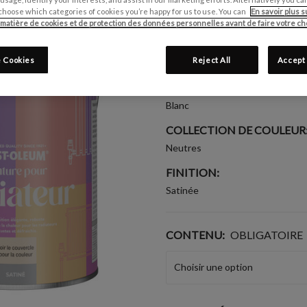
Écrire un avis
choose which categories of cookies you’re happy for us to use. You can
En savoir plus s
 matière de cookies et de protection des données personnelles avant de faire votre cho
CONVIENT POUR:
 Cookies
Reject All
Accept 
Radiateurs
GROUPE DE COULEUR:
Blanc
COLLECTION DE COULEUR
Neutres
FINITION:
Satinée
CONTENU:
OBLIGATOIRE