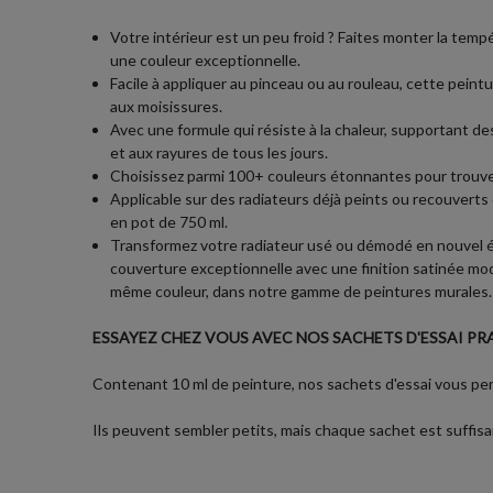
Votre intérieur est un peu froid ? Faites monter la tem
une couleur exceptionnelle.
Facile à appliquer au pinceau ou au rouleau, cette peint
aux moisissures.
Avec une formule qui résiste à la chaleur, supportant de
et aux rayures de tous les jours.
Choisissez parmi 100+ couleurs étonnantes pour trouver
Applicable sur des radiateurs déjà peints ou recouvert
en pot de 750 ml.
Transformez votre radiateur usé ou démodé en nouvel é
couverture exceptionnelle avec une finition satinée mod
même couleur, dans notre gamme de peintures murales.
ESSAYEZ CHEZ VOUS AVEC NOS SACHETS D'ESSAI PRA
Contenant 10 ml de peinture, nos sachets d'essai vous perm
Ils peuvent sembler petits, mais chaque sachet est suffisa