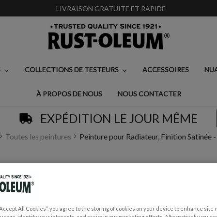
LIVRAISON GRATUITE ET RAPIDE
S
COLLECTIONS DE TESTEURS
ACCESSOIRES
NU
À PROPOS DE NOUS
NOUS CONTACTER
EXPÉDITION LE JOUR MÊME
Toutes les peintures
Peinture pour Radiateur, Finition Satinée -
PEINTURE POUR RAD
CALCAIRE
€0,99 - €32,50
“Accept All Cookies”, you agree to the storing of cookies on your device to enhance site 
 usage, identify your interests, and assist in our marketing efforts. Alternatively you 