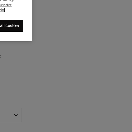
ur notre
ix.
All Cookies
: