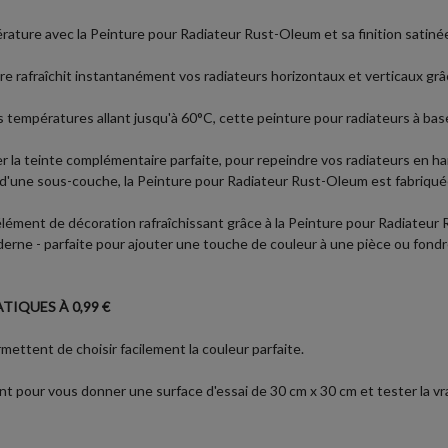
pérature avec la Peinture pour Radiateur Rust-Oleum et sa finition sati
ure rafraîchit instantanément vos radiateurs horizontaux et verticaux grâ
s températures allant jusqu'à 60°C, cette peinture pour radiateurs à bas
 la teinte complémentaire parfaite, pour repeindre vos radiateurs en h
s d'une sous-couche, la Peinture pour Radiateur Rust-Oleum est fabriqu
lément de décoration rafraîchissant grâce à la Peinture pour Radiateu
erne - parfaite pour ajouter une touche de couleur à une pièce ou fondre 
TIQUES À 0,99 €
ettent de choisir facilement la couleur parfaite.
nt pour vous donner une surface d'essai de 30 cm x 30 cm et tester la vra