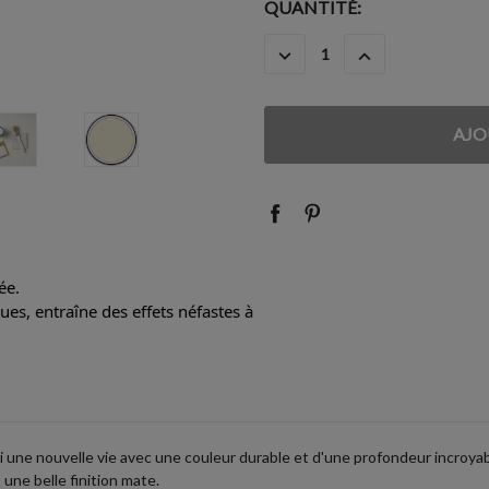
STOCK
QUANTITÉ:
ACTUEL
DIMINUER
AUGMENTER
:
LA
LA
QUANTITÉ
QUANTITÉ
:
:
ée.
es, entraîne des effets néfastes à
 une nouvelle vie avec une couleur durable et d'une profondeur incroyable
une belle finition mate.