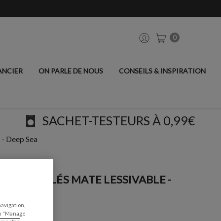
0
ANCIER
ON PARLE DE NOUS
CONSEILS & INSPIRATION
SACHET-TESTEURS À 0,99€
 - Deep Sea
LS CARRELÉS MATE LESSIVABLE -
navigation,
can "Manage