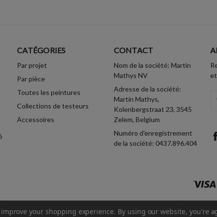
CATÉGORIES
CONTACT
A
Par projet
Nom de la société: Martin
Re
Mathys NV
et
Par pièce
Adresse de la société:
Toutes les peintures
A
Martin Mathys,
Collections de testeurs
Em
Kolenbergstraat 23, 3545
Accessoires
Zelem, Belgium
Numéro d'enregistrement
é
de la société: 0437.896.404
to improve your shopping experience.
By using our website, you're a