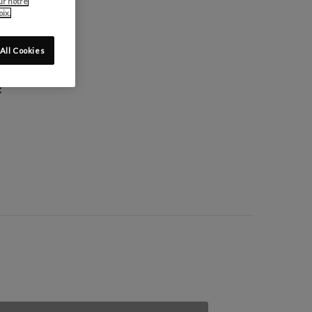
ur notre
ix.
All Cookies
: