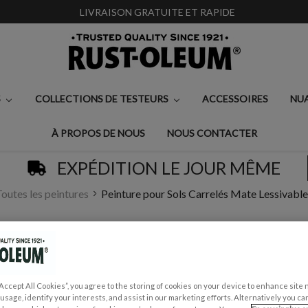
LIVRAISON GRATUITE ET RAPIDE
S
COLLECTIONS DE TESTEURS
ACCESSOIRES
NU
À PROPOS DE NOUS
NOUS CONTACTER
EXPÉDITION LE JOUR MÊME
outes les peintures
Peinture pour Sols Carrelés Mate Lessivable
PEINTURE POUR SO
DEEP SEA
“Accept All Cookies”, you agree to the storing of cookies on your device to enhance site 
€57,00
 usage, identify your interests, and assist in our marketing efforts. Alternatively you 