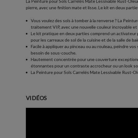
La Peinture pour Sols Carrelés Mate Lessivable Rust-Oleum 
pierre, avec une finition mate et lisse. Le kit en deux parti
Vous voulez des sols à tomber à la renverse ? La Peintu
traitement VIP, avec une nouvelle couleur incroyable et
Le kit pratique en deux parties comprend un activateur 
pour les carreaux de sol de la cuisine et de la salle de 
Facile à appliquer au pinceau ou au rouleau, peindre vos s
besoin de sous-couche.
Hautement concentrée pour une couverture exceptionnell
étonnantes pour un contraste accrocheur ou un look sob
La Peinture pour Sols Carrelés Mate Lessivable Rust-Oleu
VIDÉOS