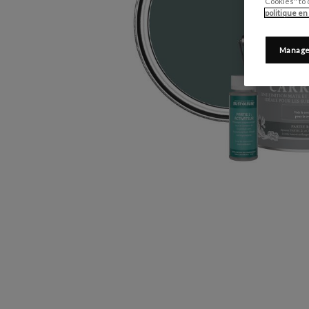
Cookies" to 
politique en
Manage