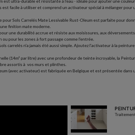
est ultra-durable et résistante à l'eau - idéale pour ajouter une couleu
es est facile à utiliser et comprend un activateur spécial à mélanger pour 
re pour Sols Carrelés Mate Lessivable Rust-Oleum est parfaite pour donn
 une finition mate moderne.
pour une durabilité accrue et résiste aux moisissures, aux déversements
bain ou pour les zones à fort passage comme l'entrée.
ols carrelés n'a jamais été aussi simple. Ajoutez l'activateur à la peintur
e (14m² par litre) avec une profondeur de teinte incroyable, la Peintur
re assortis à vos murs et plinthes.
m (avec activateur) est fabriquée en Belgique et est présentée dans un em
PEINTUR
Traitement 