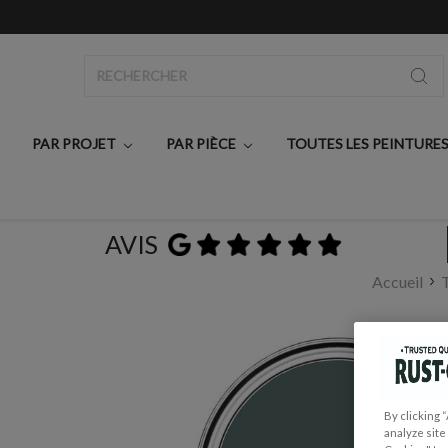
Rechercher
PAR PROJET
PAR PIÈCE
TOUTES LES PEINTURE
AVIS
Accueil
T
By clicking 
analyze site