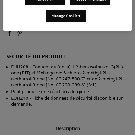
QUANTITÉ
QUANTITÉ
Manage Cookies
:
:
SÉCURITÉ DU PRODUIT
EUH208 - Contient du (de la) 1,2-benzisothiazol-3(2H)-
one (BIT) et Mélange de: 5-chloro-2-méthyl-2H-
isothiazol-3-one [No. CE 247-500-7] et de 2-méthyl-2H-
isothiazol-3-one [No. CE 220-239-6] (3:1).
Peut produire une réaction allergique.
EUH210 - Fiche de données de sécurité disponible sur
demande.
Description