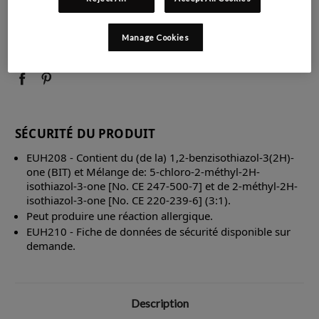
QUANTITÉ
QUANTITÉ
Manage Cookies
:
:
SÉCURITÉ DU PRODUIT
EUH208 - Contient du (de la) 1,2-benzisothiazol-3(2H)-
one (BIT) et Mélange de: 5-chloro-2-méthyl-2H-
isothiazol-3-one [No. CE 247-500-7] et de 2-méthyl-2H-
isothiazol-3-one [No. CE 220-239-6] (3:1).
Peut produire une réaction allergique.
EUH210 - Fiche de données de sécurité disponible sur
demande.
Description