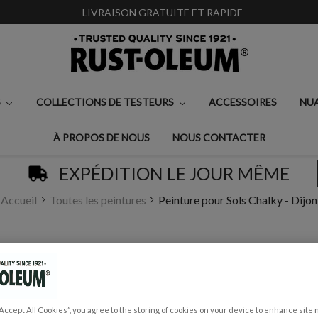
LIVRAISON GRATUITE ET RAPIDE
S
COLLECTIONS DE TESTEURS
ACCESSOIRES
NU
À PROPOS DE NOUS
NOUS CONTACTER
EXPÉDITION LE JOUR MÊME
Accueil
Toutes les peintures
Peinture pour Sols Chalky - Dijon
PEINTURE POUR SO
€0,99 - €55,00
Écrire un avis
“Accept All Cookies”, you agree to the storing of cookies on your device to enhance site 