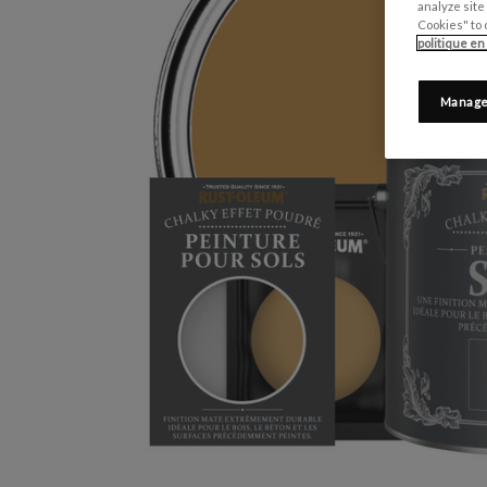
analyze site
Cookies" to 
politique en
Manage