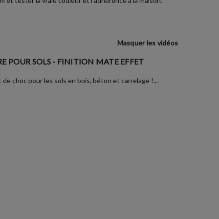
et tester la vraie couleur et l'adhérence à la maison.
Masquer les vidéos
E POUR SOLS - FINITION MATE EFFET
de choc pour les sols en bois, béton et carrelage !...