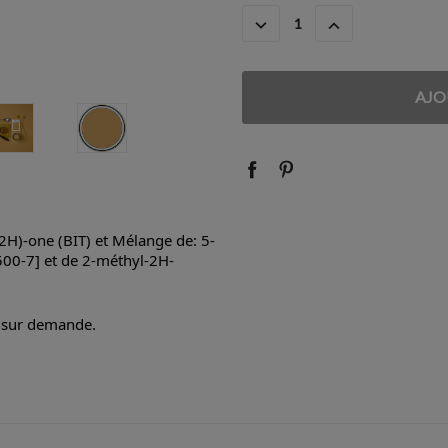
ACTUEL
DIMINUER
AUGMENTER
:
LA
LA
QUANTITÉ
QUANTITÉ
:
:
2H)-one (BIT) et Mélange de: 5-
500-7] et de 2-méthyl-2H-
e sur demande.