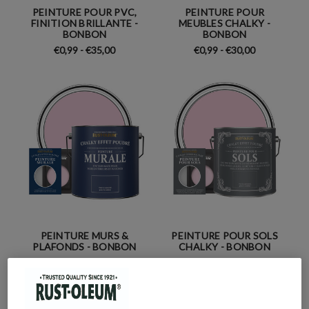
PEINTURE POUR PVC,
PEINTURE POUR
FINITION BRILLANTE -
MEUBLES CHALKY -
BONBON
BONBON
€0,99 - €35,00
€0,99 - €30,00
PEINTURE MURS &
PEINTURE POUR SOLS
PLAFONDS - BONBON
CHALKY - BONBON
€0,99 - €30,00
€0,99 - €52,00