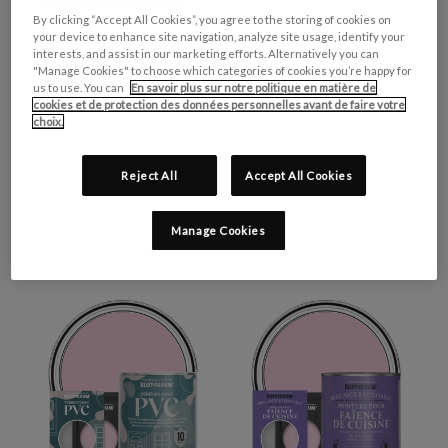
By clicking “Accept All Cookies”, you agree to the storing of cookies on
your device to enhance site navigation, analyze site usage, identify your
interests, and assist in our marketing efforts. Alternatively you can
"Manage Cookies" to choose which categories of cookies you’re happy for
us to use. You can
En savoir plus sur notre politique en matière de
cookies et de protection des données personnelles avant de faire votre
choix.
Reject All
Accept All Cookies
PEINTURE POUR
PEINTURE JARDIN,
MEUBLES MATE &
FINITION BRILLANTE -
Manage Cookies
LESSIVABLE - BONBON
BONBON
€0,99 - €30,00
€0,99 - €35,00