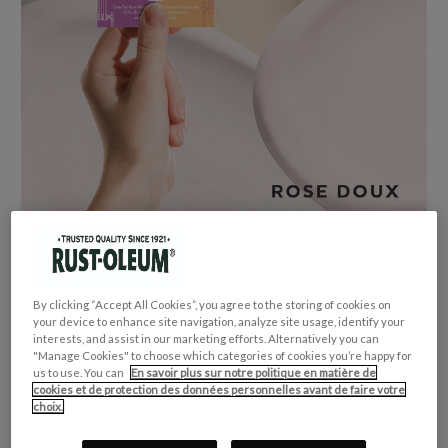
By clicking “Accept All Cookies”, you agree to the storing of cookies on
your device to enhance site navigation, analyze site usage, identify your
interests, and assist in our marketing efforts. Alternatively you can
COLLECTION DE COULEUR:
Rose
"Manage Cookies" to choose which categories of cookies you’re happy for
CONVIENT POUR:
Radiateur
us to use. You can
En savoir plus sur notre politique en matière de
cookies et de protection des données personnelles avant de faire votre
choix.
FINITION:
OBLIGATOIRE