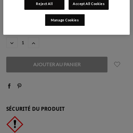
Reject All
Accept All Cookies
Manage Cookies
STOCK
QUANTITÉ:
ACTUEL
DIMINUER
AUGMENTER
:
LA
LA
QUANTITÉ
QUANTITÉ
:
:
SÉCURITÉ DU PRODUIT