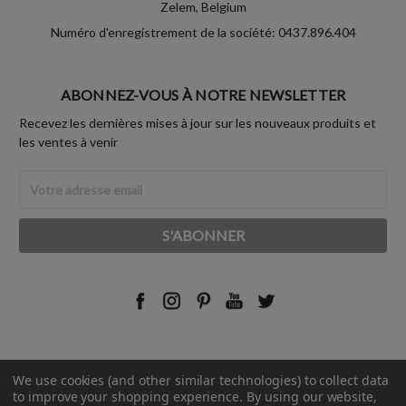
Zelem, Belgium
Numéro d'enregistrement de la société: 0437.896.404
ABONNEZ-VOUS À NOTRE NEWSLETTER
Recevez les dernières mises à jour sur les nouveaux produits et
les ventes à venir
Adresse
Email
We use cookies (and other similar technologies) to collect data
© 2026 Rust-Oleum France.
to improve your shopping experience.
By using our website,