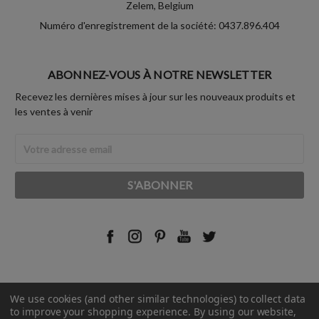
Zelem, Belgium
Numéro d'enregistrement de la société: 0437.896.404
ABONNEZ-VOUS À NOTRE NEWSLETTER
Recevez les dernières mises à jour sur les nouveaux produits et
les ventes à venir
Adresse
Email
We use cookies (and other similar technologies) to collect data
© 2026 Rust-Oleum France.
to improve your shopping experience.
By using our website,