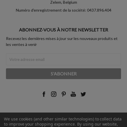
Zelem, Belgium
Numéro d'enregistrement de la société: 0437.896.404
ABONNEZ-VOUS À NOTRE NEWSLETTER
Recevez les dernières mises à jour sur les nouveaux produits et
les ventes à venir
Adresse
Email
We use cookies (and other similar technologies) to collect data
© 2026 Rust-Oleum France.
to improve your shopping experience.
By using our website,