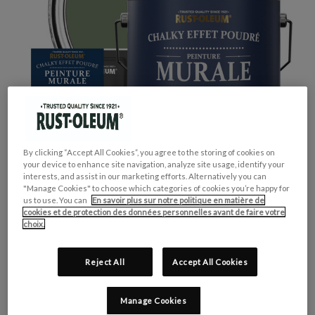
By clicking “Accept All Cookies”, you agree to the storing of cookies on
your device to enhance site navigation, analyze site usage, identify your
interests, and assist in our marketing efforts. Alternatively you can
"Manage Cookies" to choose which categories of cookies you’re happy for
us to use. You can
En savoir plus sur notre politique en matière de
cookies et de protection des données personnelles avant de faire votre
choix.
GROUPE DE COULEUR:
Vert
Reject All
Accept All Cookies
COLLECTION DE COULEUR:
Tons Moyens
FINITION:
Mate
Manage Cookies