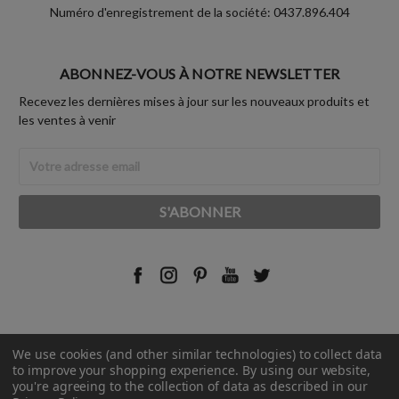
Numéro d'enregistrement de la société: 0437.896.404
ABONNEZ-VOUS À NOTRE NEWSLETTER
Recevez les dernières mises à jour sur les nouveaux produits et
les ventes à venir
Adresse
Email
We use cookies (and other similar technologies) to collect data
© 2026 Rust-Oleum France.
to improve your shopping experience.
By using our website,
you're agreeing to the collection of data as described in our