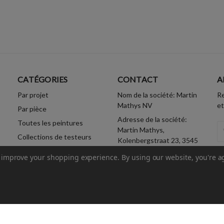
CATÉGORIES
CONTACT
A
Par projet
Nom de la société: Martin
Re
Mathys NV
et
Par pièce
Adresse de la société:
Toutes les peintures
A
Martin Mathys,
Collections de testeurs
Em
Kolenbergstraat 23, 3545
Accessoires
Zelem, Belgium
to improve your shopping experience.
By using our website, you're a
Numéro d'enregistrement
é
de la société: 0437.896.404