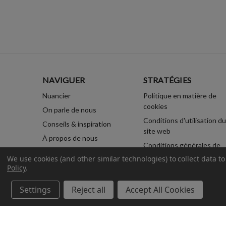
NAVIGUER
STRATÉGIES
Nuancier
Politique en matière de
cookies
On parle de nous
Conditions d'utilisation du
Conseils & inspiration
site web
À propos de nous
Conditions générales de
Nous contacter
vente en ligne
We use cookies (and other similar technologies) to collect data 
Plan du site
Policy
.
Politique de confidentialit
Expéditions & Retours
Settings
Reject all
Accept All Cookies
© 2026 Rust-Oleum France.