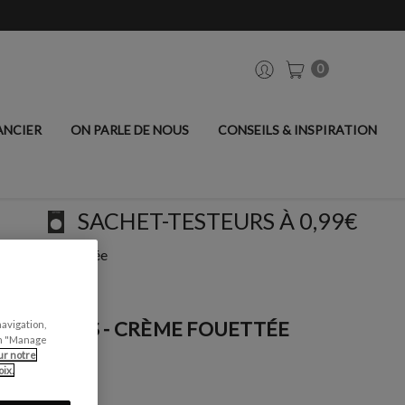
0
ANCIER
ON PARLE DE NOUS
CONSEILS & INSPIRATION
SACHET-TESTEURS À 0,99€
 - Crème Fouettée
PLAFONDS - CRÈME FOUETTÉE
navigation,
can "Manage
ur notre
ix.