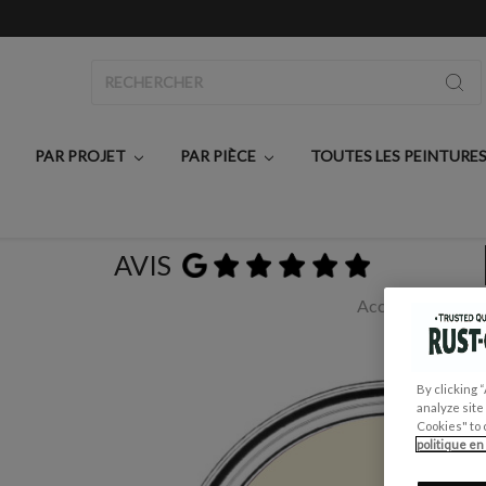
Rechercher
PAR PROJET
PAR PIÈCE
TOUTES LES PEINTURE
AVIS
Accueil
Toutes 
By clicking 
analyze site
Cookies" to 
politique en