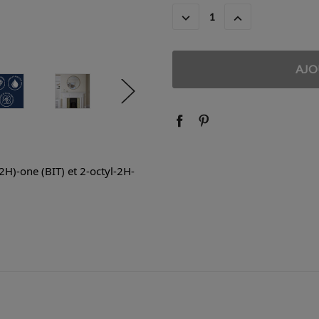
ACTUEL
DIMINUER
AUGMENTER
:
LA
LA
QUANTITÉ
QUANTITÉ
:
:
2H)-one (BIT) et 2-octyl-2H-