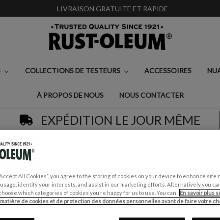
LIVRAISON GRATUITE ET RAPIDE
S
COLLECTIONS DE TESTEURS
ACCESSOIRES
NU
À PROPOS DE NOUS
NOUS CONTACTER
EXPÉDITION LE JOUR MÊME
les peintures
MURS & PLAFONDS
Peinture Murs & Plafonds
PEINTURE MURS & 
“Accept All Cookies”, you agree to the storing of cookies on your device to enhance site 
 usage, identify your interests, and assist in our marketing efforts. Alternatively you 
choose which categories of cookies you’re happy for us to use. You can
En savoir plus s
€0,99 - €30,00
 matière de cookies et de protection des données personnelles avant de faire votre cho
Écrire un avis