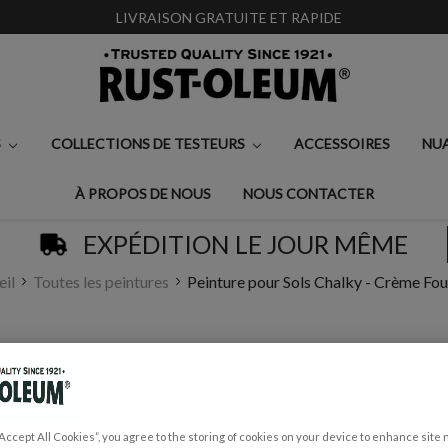
LIVRAISON GRATUITE ET RAPIDE
S
COLLECTIONS DE TESTEURS
ACCESSOIRES
NU
À PROPOS DE NOUS
NOUS CONTACTER
EXPÉDITION LE JOUR MÊME
eil
Toutes les peintures
Peinture pour Sols Chalky - Crème Fo
PEINTURE POUR SO
€0,99 - €55,00
Écrire un avis
“Accept All Cookies”, you agree to the storing of cookies on your device to enhance site 