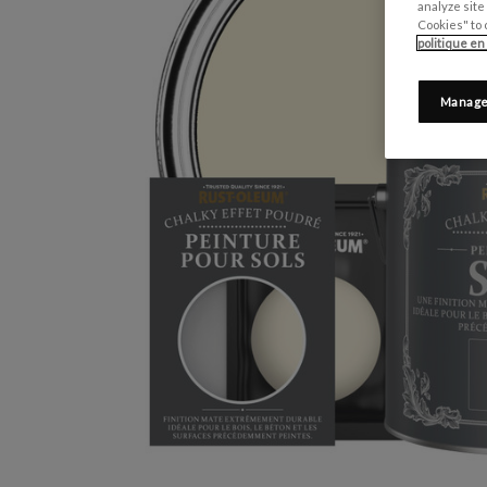
analyze site
Cookies" to 
politique en
Manage