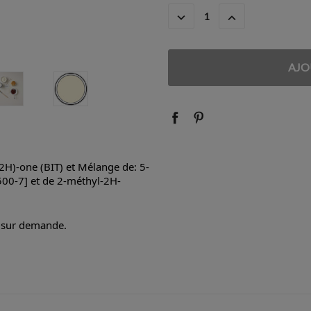
ACTUEL
DIMINUER
AUGMENTER
:
LA
LA
QUANTITÉ
QUANTITÉ
:
:
2H)-one (BIT) et Mélange de: 5-
500-7] et de 2-méthyl-2H-
e sur demande.