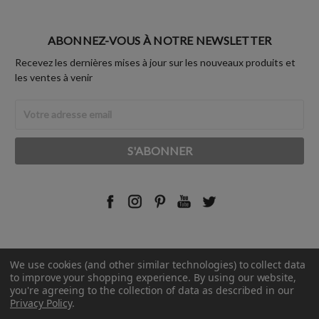
ABONNEZ-VOUS À NOTRE NEWSLETTER
Recevez les dernières mises à jour sur les nouveaux produits et
les ventes à venir
Adresse
Email
We use cookies (and other similar technologies) to collect data
© 2026 Rust-Oleum France.
to improve your shopping experience.
By using our website,
you're agreeing to the collection of data as described in our
Privacy Policy
.