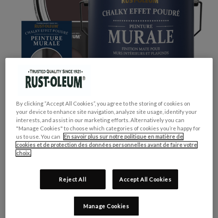
By clicking “Accept All Cookies”, you agree to the storing of cookies on
your device to enhance site navigation, analyze site usage, identify your
interests, and assist in our marketing efforts. Alternatively you can
"Manage Cookies" to choose which categories of cookies you’re happy for
us to use. You can
En savoir plus sur notre politique en matière de
cookies et de protection des données personnelles avant de faire votre
choix.
GROUPE DE COULEUR:
Violet
Reject All
Accept All Cookies
COLLECTION DE COULEUR:
Audacieux & Vif
FINITION:
Mate
CONVIENT POUR:
Murs et Plafonds
Manage Cookies