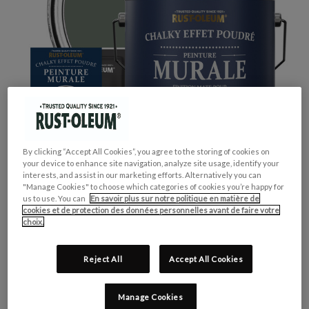
By clicking “Accept All Cookies”, you agree to the storing of cookies on
your device to enhance site navigation, analyze site usage, identify your
interests, and assist in our marketing efforts. Alternatively you can
"Manage Cookies" to choose which categories of cookies you’re happy for
us to use. You can
En savoir plus sur notre politique en matière de
cookies et de protection des données personnelles avant de faire votre
choix.
GROUPE DE COULEUR:
Vert
Reject All
Accept All Cookies
COLLECTION DE COULEUR:
Tons Moyens
FINITION:
Mate
Manage Cookies