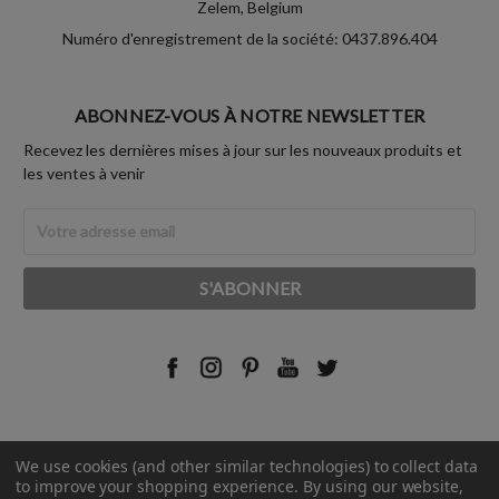
Zelem, Belgium
Numéro d'enregistrement de la société: 0437.896.404
ABONNEZ-VOUS À NOTRE NEWSLETTER
Recevez les dernières mises à jour sur les nouveaux produits et
les ventes à venir
Adresse
Email
We use cookies (and other similar technologies) to collect data
© 2026 Rust-Oleum France.
to improve your shopping experience.
By using our website,