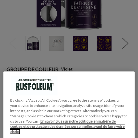
GROUPE DE COULEUR:
Violet
COLLECTION DE COULEUR:
Neutres
FINITION:
Mate
CONVIENT POUR:
Faïencede Cuisine
By clicking “Accept All Cookies”, you agree to the storing of cookies on
your device to enhance site navigation, analyze site usage, identify your
interests, and assist in our marketing efforts. Alternatively you can
CONTENU:
OBLIGATOIRE
"Manage Cookies" to choose which categories of cookies you’re happy for
us to use. You can
En savoir plus sur notre politique en matière de
cookies et de protection des données personnelles avant de faire votre
choix.