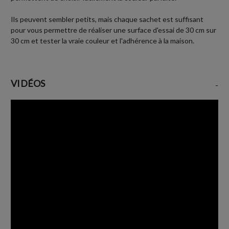
Ils peuvent sembler petits, mais chaque sachet est suffisant
pour vous permettre de réaliser une surface d'essai de 30 cm sur
30 cm et tester la vraie couleur et l'adhérence à la maison.
VIDÉOS
-