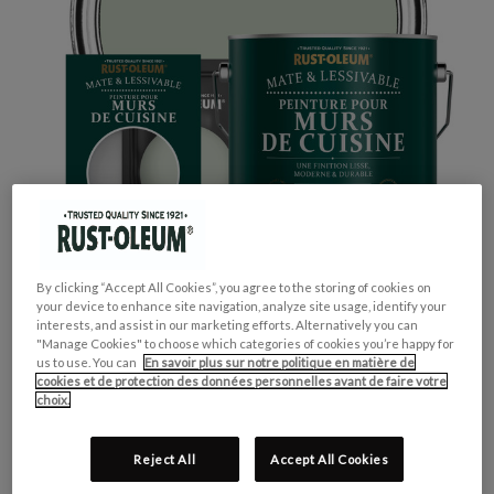
By clicking “Accept All Cookies”, you agree to the storing of cookies on
your device to enhance site navigation, analyze site usage, identify your
interests, and assist in our marketing efforts. Alternatively you can
"Manage Cookies" to choose which categories of cookies you’re happy for
us to use. You can
En savoir plus sur notre politique en matière de
cookies et de protection des données personnelles avant de faire votre
choix.
GROUPE DE COULEUR:
Vert
COLLECTION DE COULEUR:
Pastel
Reject All
Accept All Cookies
FINITION:
Mate