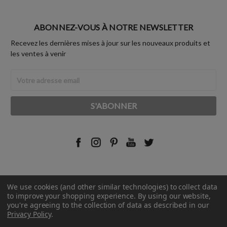
ABONNEZ-VOUS À NOTRE NEWSLETTER
Recevez les dernières mises à jour sur les nouveaux produits et
les ventes à venir
Adresse
Email
We use cookies (and other similar technologies) to collect data
© 2026 Rust-Oleum France.
to improve your shopping experience.
By using our website,
you're agreeing to the collection of data as described in our
Privacy Policy
.