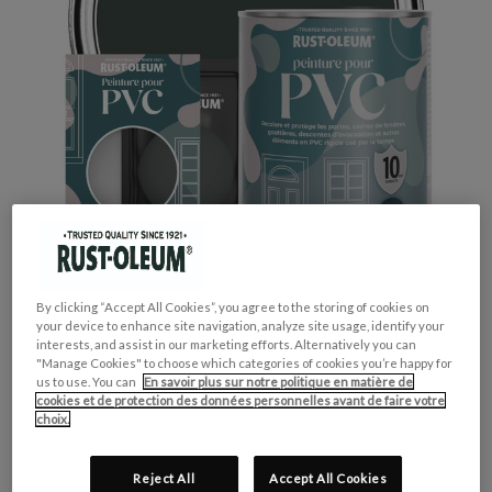
By clicking “Accept All Cookies”, you agree to the storing of cookies on
your device to enhance site navigation, analyze site usage, identify your
interests, and assist in our marketing efforts. Alternatively you can
"Manage Cookies" to choose which categories of cookies you’re happy for
us to use. You can
En savoir plus sur notre politique en matière de
cookies et de protection des données personnelles avant de faire votre
GROUPE DE COULEUR:
Vert
choix.
COLLECTION DE COULEUR:
Audacieux & Vif
FINITION:
Brillante
Reject All
Accept All Cookies