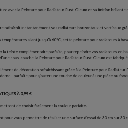
rature avec la Peinture pour Radiateur Rust-Oleum et sa finition brillan
ure rafraîchit instantanément vos radiateurs horizontaux et verticaux grâ
s températures allant jusqu'à 60°C, cette peinture pour radiateurs à bas
 la teinte complémentaire parfaite, pour repeindre vos radiateurs en h
s d'une sous-couche, la Peinture pour Radiateur Rust-Oleum est fabriqu
lément de décoration rafraîchissant grâce à la Peinture pour Radiateu
derne - parfaite pour ajouter une touche de couleur à une pièce ou fondr
TIQUES À 0,99 €
ettent de choisir facilement la couleur parfaite.
t pour vous permettre de réaliser une surface d'essai de 30 cm sur 30 cm 