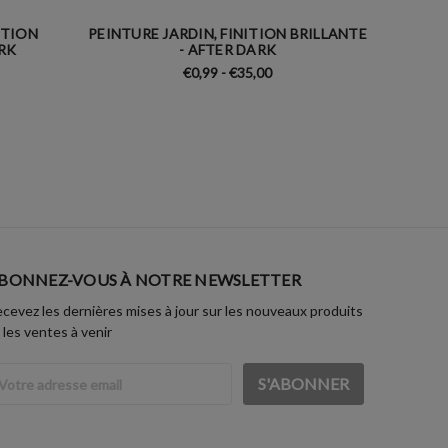
ITION
PEINTURE JARDIN, FINITION BRILLANTE
PEINTU
ARK
- AFTER DARK
€0,99 - €35,00
BONNEZ-VOUS À NOTRE NEWSLETTER
cevez les dernières mises à jour sur les nouveaux produits
 les ventes à venir
dresse
ail