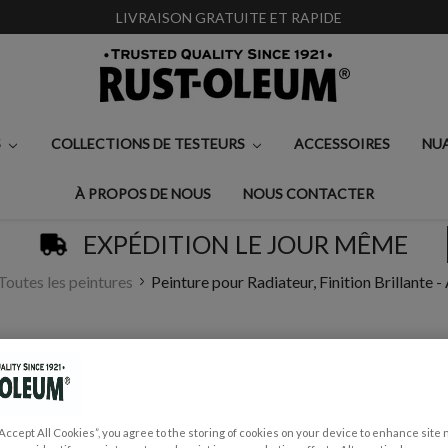
LIVRAISON GRATUITE ET RAPIDE
S
COLLECTIONS DE TESTEURS
ACCESSOIRES
NU
À PROPOS DE NOUS
NOUS CONTACTER
EXPÉDITION LE JOUR MÊME
Toutes les peintures
Peinture pour Radiateur, Finition Brillante -
PEINTURE POUR RAD
AFTER DARK
€0,99 - €32,50
“Accept All Cookies”, you agree to the storing of cookies on your device to enhance site 