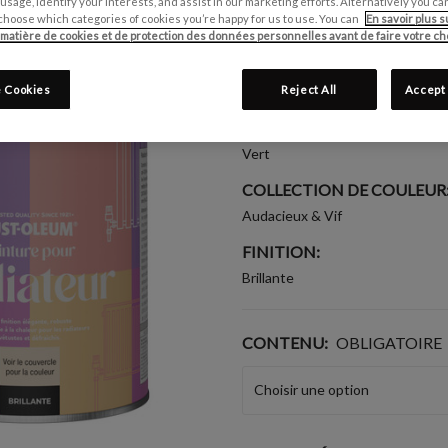
 usage, identify your interests, and assist in our marketing efforts. Alternatively you 
Écrire un avis
choose which categories of cookies you’re happy for us to use. You can
En savoir plus s
 matière de cookies et de protection des données personnelles avant de faire votre cho
CONVIENT POUR:
Radiateurs
 Cookies
Reject All
Accept 
GROUPE DE COULEUR:
Vert
COLLECTION DE COULEUR
Audacieux & Vif
FINITION:
Brillante
CONTENU:
OBLIGATOIRE