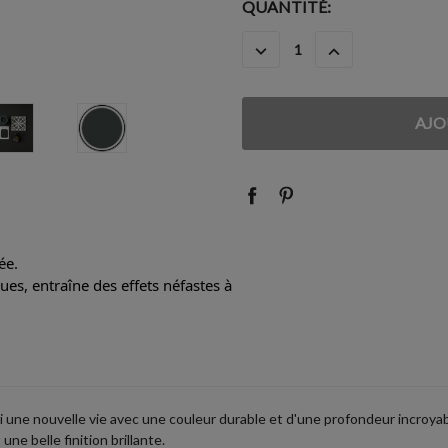
STOCK
QUANTITÉ:
ACTUEL
DIMINUER
AUGMENTER
:
LA
LA
QUANTITÉ
QUANTITÉ
:
:
ée.
es, entraîne des effets néfastes à
 une nouvelle vie avec une couleur durable et d'une profondeur incroyable
e belle finition brillante.