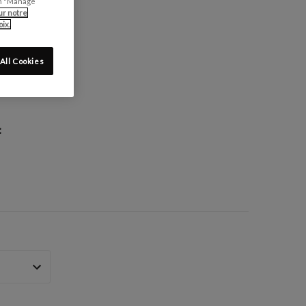
can "Manage
ur notre
ix.
All Cookies
: