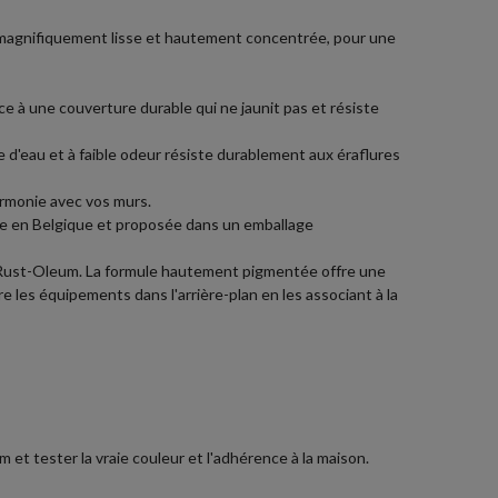
te magnifiquement lisse et hautement concentrée, pour une
ce à une couverture durable qui ne jaunit pas et résiste
e d'eau et à faible odeur résiste durablement aux éraflures
armonie avec vos murs.
ée en Belgique et proposée dans un emballage
r Rust-Oleum. La formule hautement pigmentée offre une
e les équipements dans l'arrière-plan en les associant à la
et tester la vraie couleur et l'adhérence à la maison.