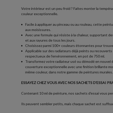
Votre intérieur est un peu froid ? Faites monter la tempé
couleur exceptionnelle.
Facile à appliquer au pinceau ou au rouleau, cette peint
aux moisissures.
Avec une formule qui résiste à la chaleur, supportant de
et aux rayures de tous les jours.
Choisissez parmi 100+ couleurs étonnantes pour trouver
Applicable sur des radiateurs déjà peints ou recouvert
respectueux de l'environnement, en pot de 750 ml.
Transformez votre radiateur usé ou démodé en nouvel é
couverture exceptionnelle avec une finition brillante mo
même couleur, dans notre gamme de peintures murales.
ESSAYEZ CHEZ VOUS AVEC NOS SACHETS D'ESSAI PRA
Contenant 10 ml de peinture, nos sachets d'essai vous perm
Ils peuvent sembler petits, mais chaque sachet est suffisan