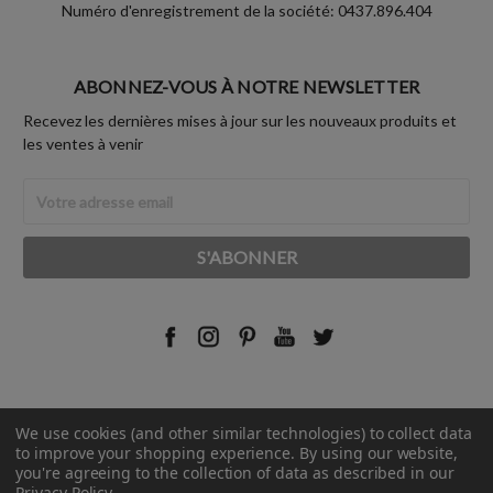
Numéro d'enregistrement de la société: 0437.896.404
ABONNEZ-VOUS À NOTRE NEWSLETTER
Recevez les dernières mises à jour sur les nouveaux produits et
les ventes à venir
Adresse
Email
We use cookies (and other similar technologies) to collect data
© 2026 Rust-Oleum France.
to improve your shopping experience.
By using our website,
you're agreeing to the collection of data as described in our
Privacy Policy
.