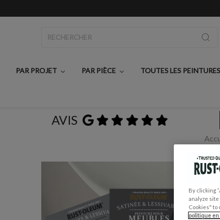
Rechercher
PAR PROJET
PAR PIÈCE
TOUTES LES PEINTURE
AVIS
Accu
By clicking 
analyze site
Cookies" to 
politique en