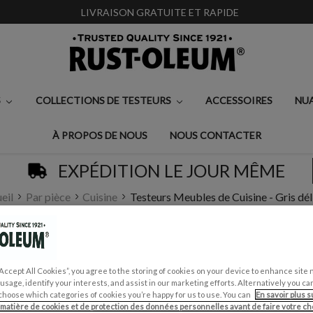
LIVRAISON GRATUITE ET RAPIDE
S
COLLECTIONS DE TESTEURS
ACCESSOIRES
NU
À PROPOS DE NOUS
NOUS CONTACTER
EXPÉDITION LE JOUR MÊME
eil
Par pièce
Cuisine
Testeurs Meubles de Cuisine - Gris dél
TESTEURS MEUBLES 
“Accept All Cookies”, you agree to the storing of cookies on your device to enhance site 
€6,95
 usage, identify your interests, and assist in our marketing efforts. Alternatively you 
choose which categories of cookies you’re happy for us to use. You can
En savoir plus s
Écrire un avis
 matière de cookies et de protection des données personnelles avant de faire votre cho