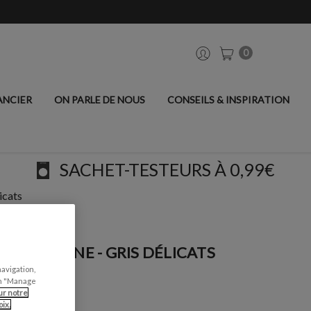
0
ANCIER
ON PARLE DE NOUS
CONSEILS & INSPIRATION
SACHET-TESTEURS À 0,99€
icats
DE CUISINE - GRIS DÉLICATS
navigation,
can "Manage
ur notre
ix.