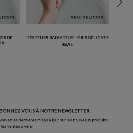
DS DE
TESTEURS RADIATEUR - GRIS DÉLICATS
TESTE
ATS
€6,95
BONNEZ-VOUS À NOTRE NEWSLETTER
cevez les dernières mises à jour sur les nouveaux produits
 les ventes à venir