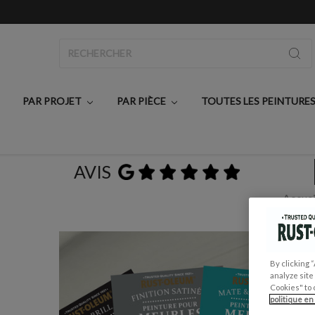
Rechercher
PAR PROJET
PAR PIÈCE
TOUTES LES PEINTURE
AVIS
Accuei
By clicking 
analyze site
Cookies" to 
politique en