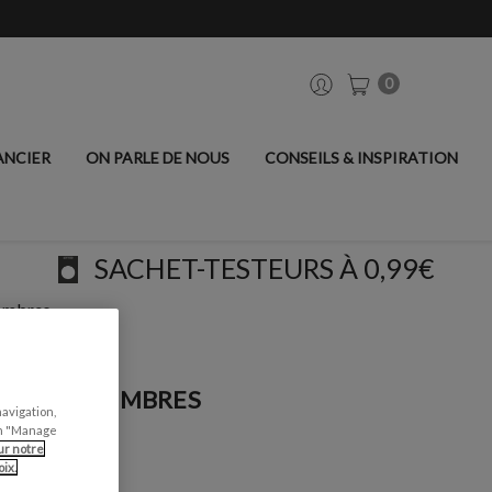
0
ANCIER
ON PARLE DE NOUS
CONSEILS & INSPIRATION
SACHET-TESTEURS À 0,99€
sombres
 - GRIS SOMBRES
navigation,
can "Manage
ur notre
ix.