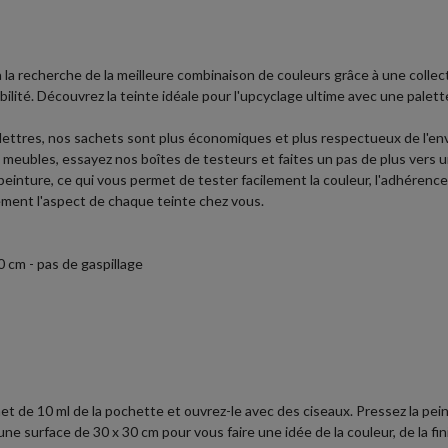
 à la recherche de la meilleure combinaison de couleurs grâce à une colle
ilité. Découvrez la teinte idéale pour l'upcyclage ultime avec une palette
 lettres, nos sachets sont plus économiques et plus respectueux de l'e
vos meubles, essayez nos boîtes de testeurs et faites un pas de plus vers
einture, ce qui vous permet de tester facilement la couleur, l'adhérence, l
cement l'aspect de chaque teinte chez vous.
 cm - pas de gaspillage
et de 10 ml de la pochette et ouvrez-le avec des ciseaux. Pressez la peint
 surface de 30 x 30 cm pour vous faire une idée de la couleur, de la finit