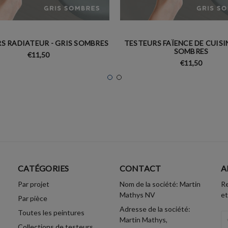
S RADIATEUR - GRIS SOMBRES
TESTEURS FAÏENCE DE CUISIN
SOMBRES
€11,50
€11,50
CATÉGORIES
CONTACT
A
Par projet
Nom de la société: Martin
Re
Mathys NV
et
Par pièce
Adresse de la société:
Toutes les peintures
A
Martin Mathys,
Collections de testeurs
Em