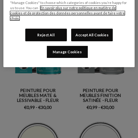
FLEUR DE POMMIER
FLEUR DE POMMIER
"Manage Cookies" to choose which categories of cookies you’re happy for
€0,99 - €35,00
€0,99 - €55,00
us to use. You can
En savoir plus sur notre politique en matière de
cookies et de protection des données personnelles avant de faire votre
choix.
Reject All
Accept All Cookies
Manage Cookies
PEINTURE POUR
PEINTURE POUR
MEUBLES MATE &
MEUBLES FINITION
LESSIVABLE - FLEUR
SATINÉE - FLEUR
€0,99 - €30,00
€0,99 - €30,00