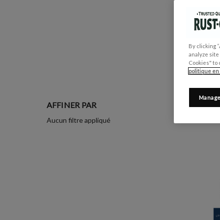
By clicking 
analyze site
Cookies" to 
politique en
Manage
AFFINER PAR
Aucun filtre appliqué