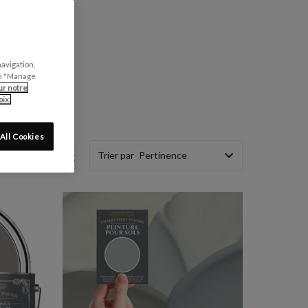
navigation,
can "Manage
ur notre
ix.
All Cookies
Trier par